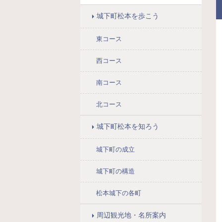
プリのご
丸御
紹介
その
城下町松本を歩こう
見ど
松本
東コース
歴
西コース
松本
説
南コース
北コース
城下町松本を知ろう
城下町の成立
城下町の構造
松本城下の各町
周辺観光地・名所案内