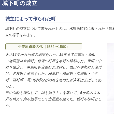
殿跡
ント
地・名所
城
城下町の成立
他の
冬のイベ
案内
世界遺産
ころ
ント
登録の取
城主によって作られた町
城の
組み
史
松本城を
城下町の成立について書かれたものは、水野氏時代に著された『信
城伝
残し伝え
立の様子をみます。
る
小笠原貞慶の代
（1582〜1590）
天正13年から宿城の地割をした。15年までに市辻・泥町
（地蔵清水や柳町）付近の町屋を本町へ移動した。東町・中
町を確定し、麻葉町を安原町と改称し、西口を伊勢町と名付
け、各枝町も地割をした。和泉町・横田町・飯田町・小池
町・宮村町・馬口労町などの名を定めたが人家はまばらであ
った。
三の曲輪を縄張して、堀を掘り土手を築いて、5か所の大木
戸を構えて南を追手にして士屋敷を建てた。泥町を柳町とし
た。