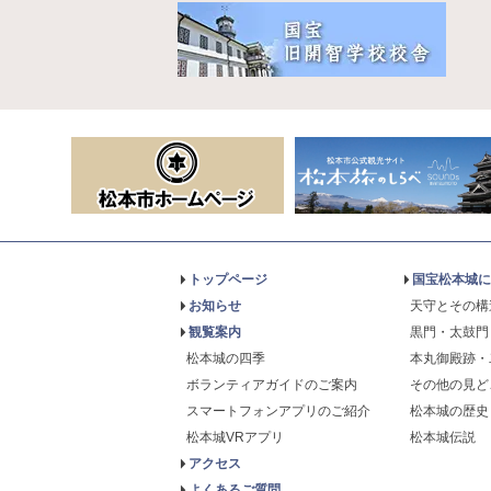
トップページ
国宝松本城に
お知らせ
天守とその構
観覧案内
黒門・太鼓門
松本城の四季
本丸御殿跡・
ボランティアガイドのご案内
その他の見ど
スマートフォンアプリのご紹介
松本城の歴史
松本城VRアプリ
松本城伝説
アクセス
よくあるご質問