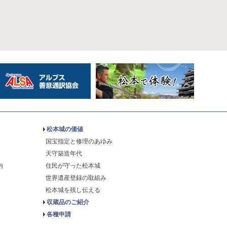
松本城の価値
国宝指定と修理のあゆみ
天守築造年代
内
住民が守った松本城
世界遺産登録の取組み
松本城を残し伝える
収蔵品のご紹介
各種申請