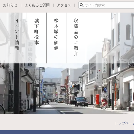
お知らせ
よくあるご質問
アクセス
松本
イベント
城下町松
松本城の
所蔵品の
つい
情報
本
価値
ご紹介
イベント
城下町松
国宝指定
とそ
最新情報
本を歩こ
と修理の
造
春のイベ
う
あゆみ
・太
ント
城下町松
天守築造
門
夏のイベ
本を知ろ
年代
御殿
ント
う
住民が守
トップペー
二の
秋のイベ
周辺観光
った松本