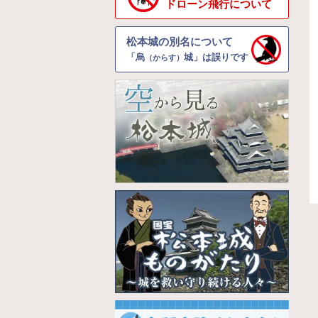
ドローン飛行について
松本城の別名について
「烏
城」は誤りです
（からす）