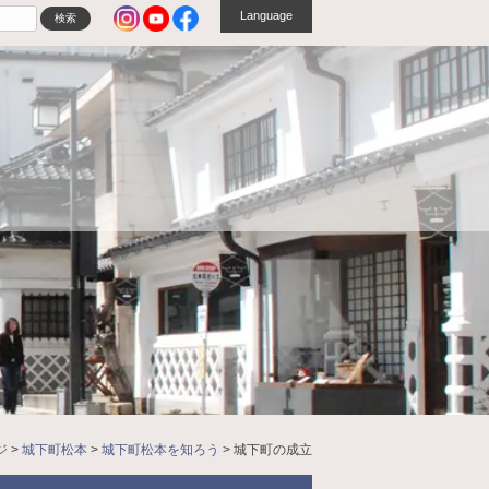
Language
ジ
>
城下町松本
>
城下町松本を知ろう
>
城下町の成立