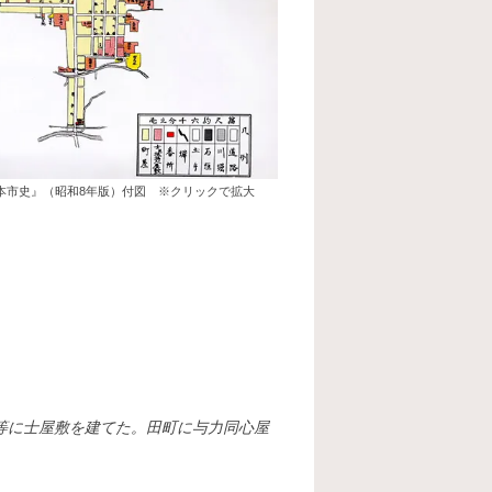
本市史』（昭和8年版）付図 ※クリックで拡大
等に士屋敷を建てた。田町に与力同心屋