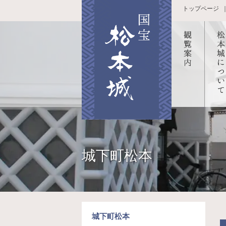
トップページ
観覧案内
国宝
松本城の
城に
四季
て
ボランテ
天守
城下町松本
ィアガイ
の構
ドのご案
黒門
内
鼓
スマート
本丸
フォンア
跡・
城下町松本