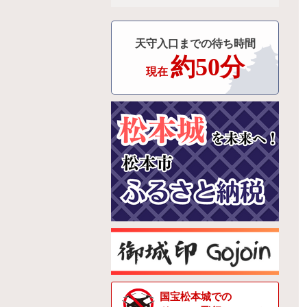
天守入口までの待ち時間
約50分
現在
国宝松本城での