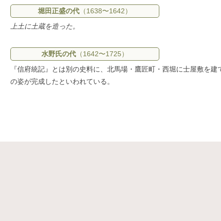
堀田正盛の代
（1638〜1642）
上土に土蔵を造った。
水野氏の代
（1642〜1725）
『信府統記』とは別の史料に、北馬場・鷹匠町・西堀に士屋敷を建
の姿が完成したといわれている。