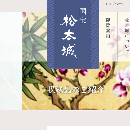
トップページ
観覧案内
国宝
松本城の
城に
四季
て
ボランテ
天守
収蔵品のご紹介
ィアガイ
の構
ドのご案
黒門
内
鼓
スマート
本丸
フォンア
跡・