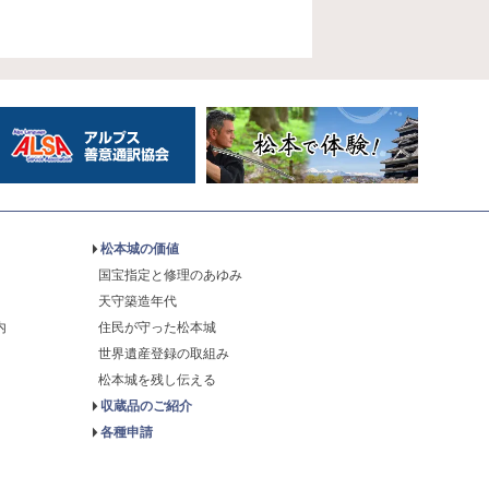
松本城の価値
国宝指定と修理のあゆみ
天守築造年代
内
住民が守った松本城
世界遺産登録の取組み
松本城を残し伝える
収蔵品のご紹介
各種申請