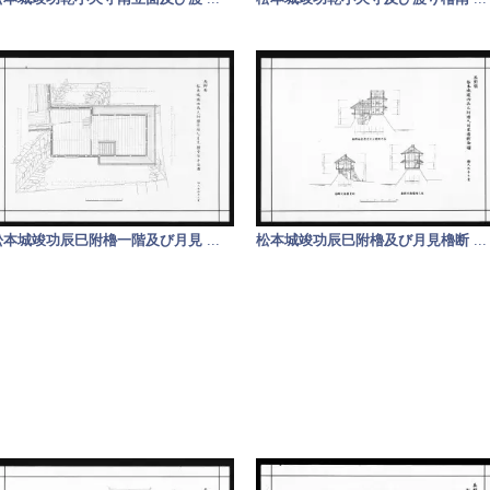
松本城竣功辰巳附櫓一階及び月見
...
松本城竣功辰巳附櫓及び月見櫓断
...