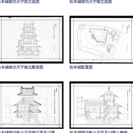
松本城竣功天守西立面図
松本城竣功天守南立面図
松本城竣功天守南北断面図
松本城配置図
松本城竣功乾小天守南立面及び渡
...
松本城竣功乾小天守及び渡り櫓南
...