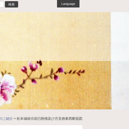
Language
のご紹介
>
松本城竣功辰巳附櫓及び月見櫓東西断面図