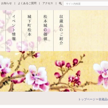
お知らせ
よくあるご質問
アクセス
松本
イベント
城下町松
松本城の
所蔵品の
つい
情報
本
価値
ご紹介
イベント
城下町松
国宝指定
とそ
最新情報
本を歩こ
と修理の
造
春のイベ
う
あゆみ
・太
ント
城下町松
天守築造
門
夏のイベ
本を知ろ
年代
御殿
ント
う
住民が守
トップページ
>
収蔵品
二の
秋のイベ
周辺観光
った松本