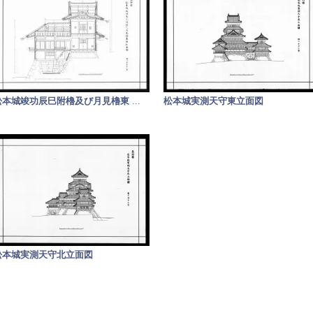
松本城竣功辰巳附櫓及び月見櫓東
...
松本城実測天守東立面図
松本城実測天守北立面図