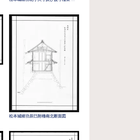
松本城竣功辰巳附櫓南北断面図