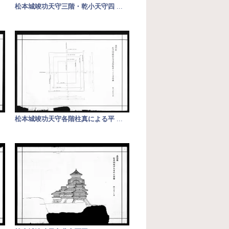
松本城竣功天守三階・乾小天守四
...
松本城竣功天守各階柱真による平
...