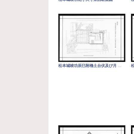
松本城竣功辰巳附櫓土台伏及び月
...