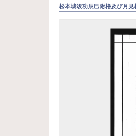
プリのご
丸御
松本城竣功辰巳附櫓及び月見
紹介
その
見ど
松本
歴
松本
説