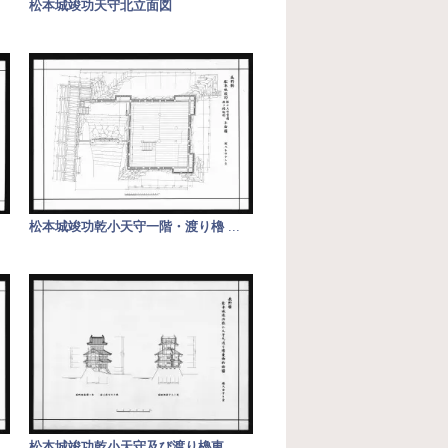
松本城竣功天守北立面図
松本城竣功乾小天守一階・渡り櫓
...
松本城竣功乾小天守及び渡り櫓東
...