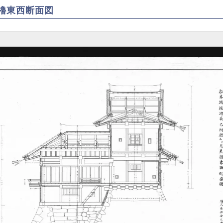
殿跡
ント
地・名所
城
櫓東西断面図
他の
冬のイベ
案内
世界遺産
ころ
ント
登録の取
城の
組み
史
松本城を
城伝
残し伝え
る