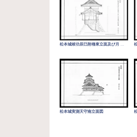
松本城竣功辰巳附櫓東立面及び月
...
松本城実測天守南立面図