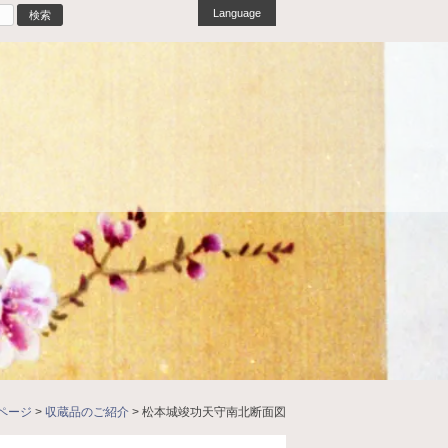
Language
ページ
>
収蔵品のご紹介
>
松本城竣功天守南北断面図