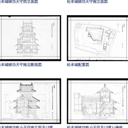
松本城竣功天守西立面図
松本城竣功天守南立面図
松本城竣功天守南北断面図
松本城配置図
松本城竣功乾小天守南立面及び渡
...
松本城竣功乾小天守及び渡り櫓南
...