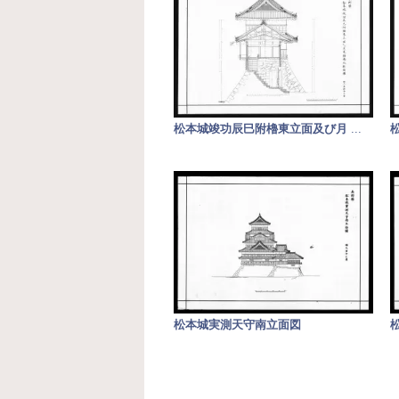
松本城竣功辰巳附櫓東立面及び月
...
松本城実測天守南立面図