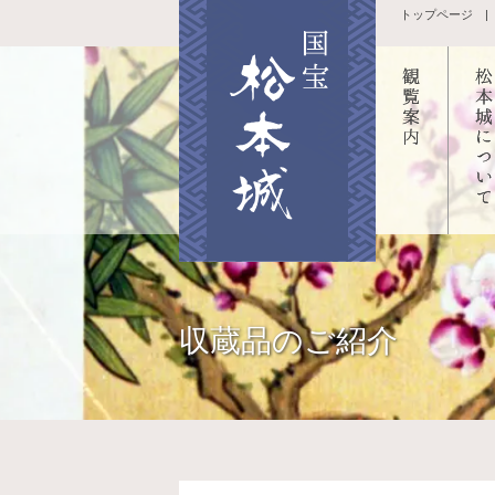
トップページ
観覧案内
国宝
松本城の
城に
四季
て
ボランテ
天守
収蔵品のご紹介
ィアガイ
の構
ドのご案
黒門
内
鼓
スマート
本丸
フォンア
跡・