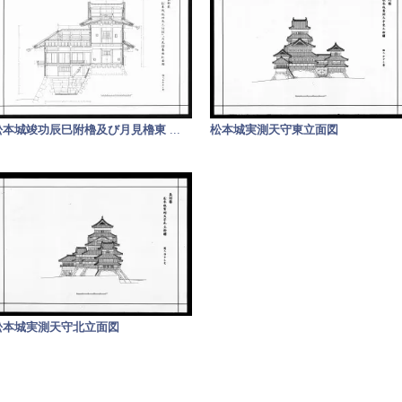
松本城竣功辰巳附櫓及び月見櫓東
...
松本城実測天守東立面図
松本城実測天守北立面図