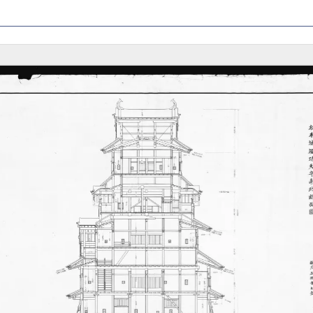
殿跡
ント
地・名所
城
他の
冬のイベ
案内
世界遺産
ころ
ント
登録の取
城の
組み
史
松本城を
城伝
残し伝え
る