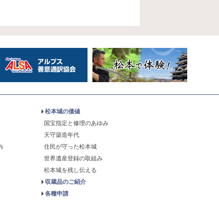
松本城の価値
国宝指定と修理のあゆみ
天守築造年代
内
住民が守った松本城
世界遺産登録の取組み
松本城を残し伝える
収蔵品のご紹介
各種申請