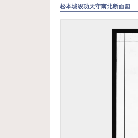
プリのご
丸御
松本城竣功天守南北断面図
紹介
その
見ど
松本
歴
松本
説