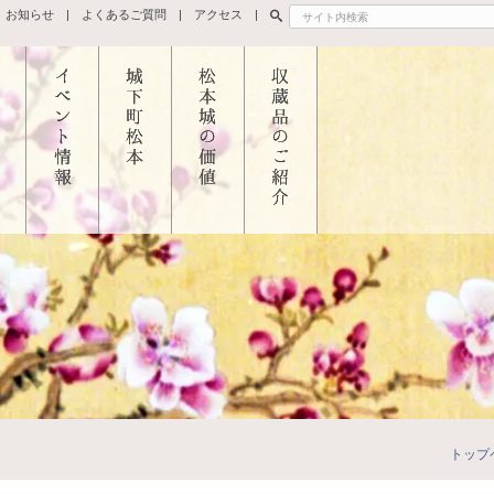
お知らせ
よくあるご質問
アクセス
松本
イベント
城下町松
松本城の
所蔵品の
つい
情報
本
価値
ご紹介
イベント
城下町松
国宝指定
とそ
最新情報
本を歩こ
と修理の
造
春のイベ
う
あゆみ
・太
ント
城下町松
天守築造
門
夏のイベ
本を知ろ
年代
御殿
ント
う
住民が守
トップ
二の
秋のイベ
周辺観光
った松本