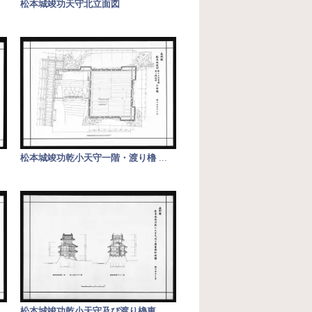
松本城竣功天守北立面図
松本城竣功乾小天守一階・渡り櫓
...
松本城竣功乾小天守及び渡り櫓東
...