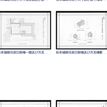
松本城竣功辰巳附櫓一階及び月見
...
松本城竣功辰巳附櫓及び月見櫓断
...