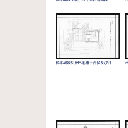
松本城竣功辰巳附櫓土台伏及び月
...