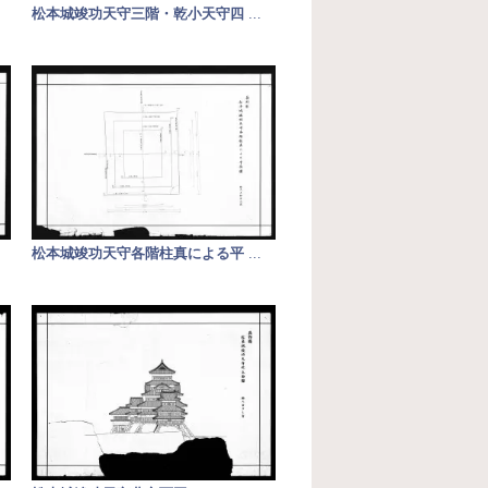
松本城竣功天守三階・乾小天守四
...
松本城竣功天守各階柱真による平
...