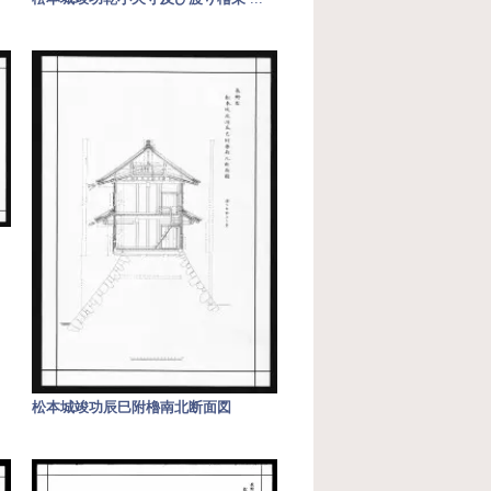
松本城竣功辰巳附櫓南北断面図